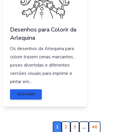
Desenhos para Colorir da
Arlequina
Os desenhos da Arlequina para
colorir trazem cenas marcantes,
poses divertidas e diferentes
versões visuais para imprimir e
pintar em...
VEJA MAIS
1
2
3
…
46