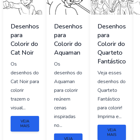
Desenhos
Desenhos
Desenhos
para
para
para
Colorir do
Colorir do
Colorir do
Cat Noir
Aquaman
Quarteto
Fantástico
Os
Os
desenhos do
desenhos do
Veja esses
Cat Noir para
Aquaman
desenhos do
colorir
para colorir
Quarteto
trazem o
reúnem
Fantástico
visual...
cenas
para colorir!
inspiradas
Imprima e...
VEJA
no...
MAIS
VEJA
MAIS
VEJA