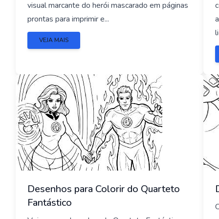
visual marcante do herói mascarado em páginas
c
prontas para imprimir e...
a
l
VEJA MAIS
Desenhos para Colorir do Quarteto
Fantástico
O