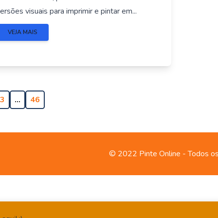
ersões visuais para imprimir e pintar em...
VEJA MAIS
3
…
46
© 2022 Pinte Online - Todos os