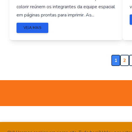
colorir reúnem os integrantes da equipe espacial
v
em páginas prontas para imprimir. As...
VEJA MAIS
1
2
Contato
Política de privacidade