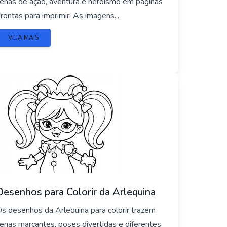
enas de ação, aventura e heroísmo em páginas
rontas para imprimir. As imagens...
VEJA MAIS
Desenhos para Colorir da Arlequina
s desenhos da Arlequina para colorir trazem
enas marcantes, poses divertidas e diferentes