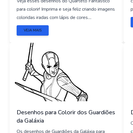
Veja esses desenhos do Quarteto Fantástico
c
para colorir! Imprima e seja feliz criando imagens
p
coloridas iradas com lápis de cores....
VEJA MAIS
Desenhos para Colorir dos Guardiões
da Galáxia
O
Os desenhos de Guardiões da Galáxia para
c