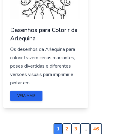
Desenhos para Colorir da
Arlequina
Os desenhos da Arlequina para
colorir trazem cenas marcantes,
poses divertidas e diferentes
versões visuais para imprimir e
pintar em...
VEJA MAIS
1
2
3
…
46