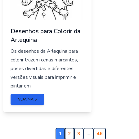
Desenhos para Colorir da
Arlequina
Os desenhos da Arlequina para
colorir trazem cenas marcantes,
poses divertidas e diferentes
versões visuais para imprimir e
pintar em...
VEJA MAIS
1
2
3
…
46