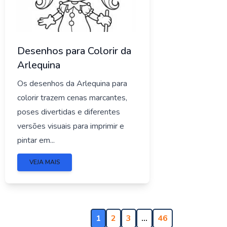
Desenhos para Colorir da
Arlequina
Os desenhos da Arlequina para
colorir trazem cenas marcantes,
poses divertidas e diferentes
versões visuais para imprimir e
pintar em...
VEJA MAIS
1
2
3
…
46