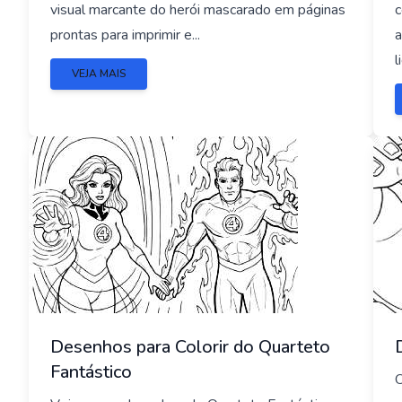
visual marcante do herói mascarado em páginas
c
prontas para imprimir e...
a
l
VEJA MAIS
Desenhos para Colorir do Quarteto
Fantástico
O