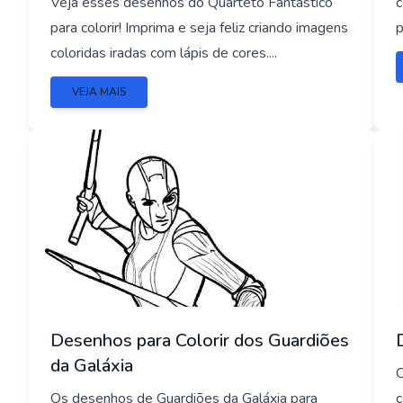
Veja esses desenhos do Quarteto Fantástico
c
para colorir! Imprima e seja feliz criando imagens
p
coloridas iradas com lápis de cores....
VEJA MAIS
Desenhos para Colorir dos Guardiões
da Galáxia
O
Os desenhos de Guardiões da Galáxia para
c