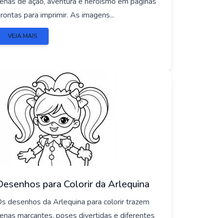
enas de ação, aventura e heroísmo em páginas
rontas para imprimir. As imagens...
VEJA MAIS
Desenhos para Colorir da Arlequina
s desenhos da Arlequina para colorir trazem
enas marcantes, poses divertidas e diferentes