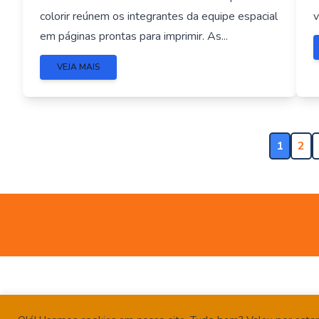
colorir reúnem os integrantes da equipe espacial
v
em páginas prontas para imprimir. As...
VEJA MAIS
1
2
Contato
Política de privacidade