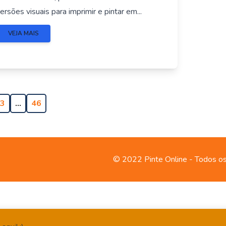
ersões visuais para imprimir e pintar em...
VEJA MAIS
3
…
46
© 2022 Pinte Online - Todos os