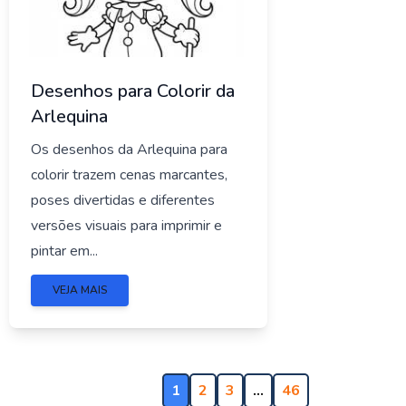
Desenhos para Colorir da
Arlequina
Os desenhos da Arlequina para
colorir trazem cenas marcantes,
poses divertidas e diferentes
versões visuais para imprimir e
pintar em...
VEJA MAIS
1
2
3
…
46