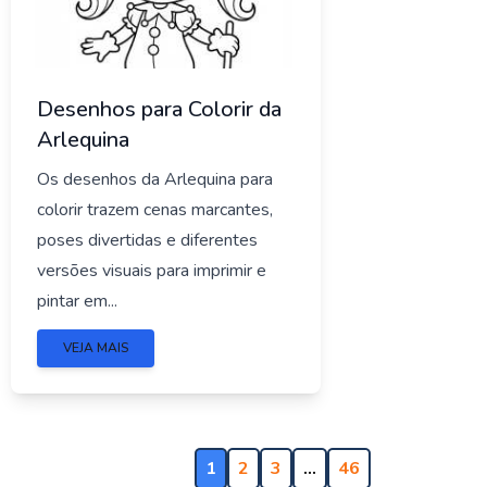
Desenhos para Colorir da
Arlequina
Os desenhos da Arlequina para
colorir trazem cenas marcantes,
poses divertidas e diferentes
versões visuais para imprimir e
pintar em...
VEJA MAIS
1
2
3
…
46