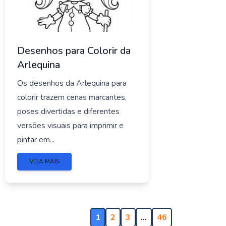
Desenhos para Colorir da
Arlequina
Os desenhos da Arlequina para
colorir trazem cenas marcantes,
poses divertidas e diferentes
versões visuais para imprimir e
pintar em...
VEJA MAIS
1
2
3
…
46