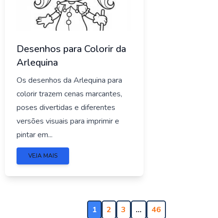
Desenhos para Colorir da
Arlequina
Os desenhos da Arlequina para
colorir trazem cenas marcantes,
poses divertidas e diferentes
versões visuais para imprimir e
pintar em...
VEJA MAIS
1
2
3
…
46