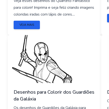
Veja esses desenhos do Quarteto Fantástico
c
para colorir! Imprima e seja feliz criando imagens
p
coloridas iradas com lápis de cores....
VEJA MAIS
Desenhos para Colorir dos Guardiões
da Galáxia
O
Os desenhos de Guardiões da Galáxia para
c