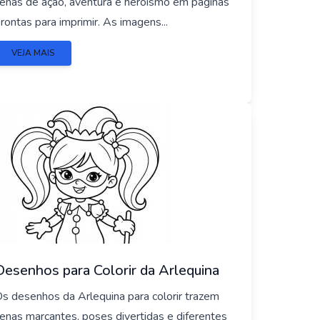
enas de ação, aventura e heroísmo em páginas
rontas para imprimir. As imagens...
VEJA MAIS
Desenhos para Colorir da Arlequina
s desenhos da Arlequina para colorir trazem
enas marcantes, poses divertidas e diferentes