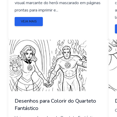
visual marcante do herói mascarado em páginas
c
prontas para imprimir e...
a
l
VEJA MAIS
Desenhos para Colorir do Quarteto
Fantástico
O