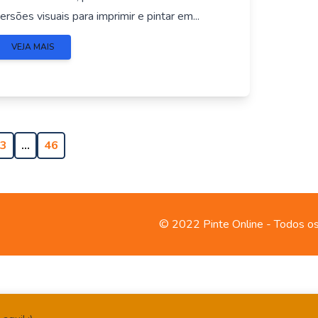
ersões visuais para imprimir e pintar em...
VEJA MAIS
3
…
46
© 2022 Pinte Online - Todos os