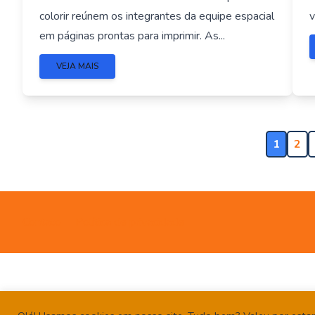
colorir reúnem os integrantes da equipe espacial
v
em páginas prontas para imprimir. As...
VEJA MAIS
1
2
Contato
Política de privacidade