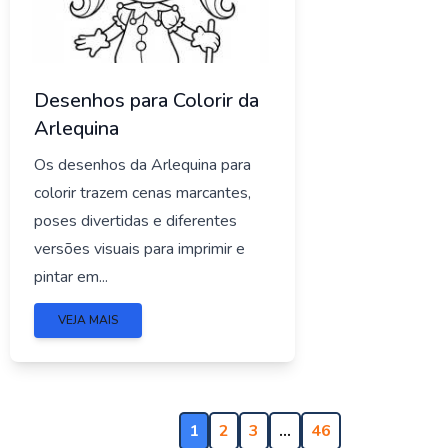
Desenhos para Colorir da
Arlequina
Os desenhos da Arlequina para
colorir trazem cenas marcantes,
poses divertidas e diferentes
versões visuais para imprimir e
pintar em...
VEJA MAIS
1
2
3
…
46