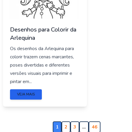
Desenhos para Colorir da
Arlequina
Os desenhos da Arlequina para
colorir trazem cenas marcantes,
poses divertidas e diferentes
versões visuais para imprimir e
pintar em...
VEJA MAIS
1
2
3
…
46