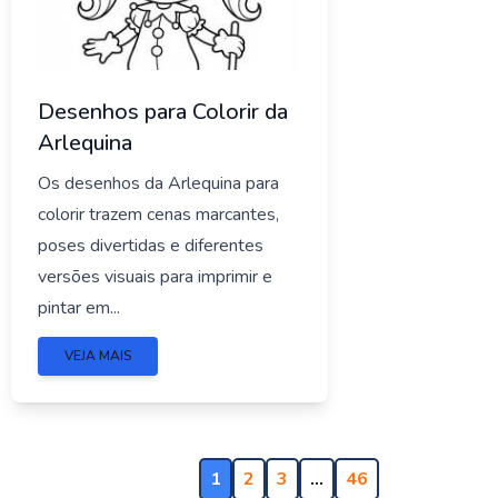
Desenhos para Colorir da
Arlequina
Os desenhos da Arlequina para
colorir trazem cenas marcantes,
poses divertidas e diferentes
versões visuais para imprimir e
pintar em...
VEJA MAIS
1
2
3
…
46