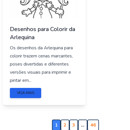
Desenhos para Colorir da
Arlequina
Os desenhos da Arlequina para
colorir trazem cenas marcantes,
poses divertidas e diferentes
versões visuais para imprimir e
pintar em...
VEJA MAIS
1
2
3
…
46