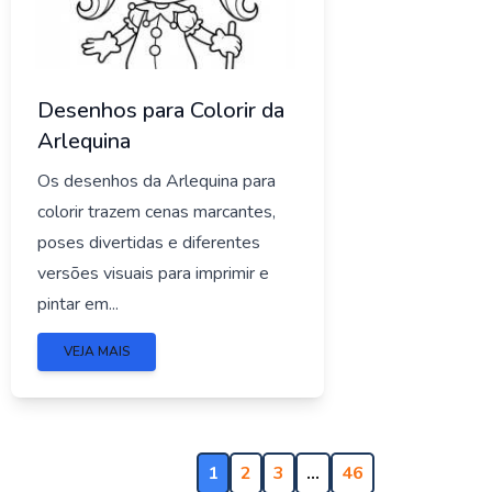
Desenhos para Colorir da
Arlequina
Os desenhos da Arlequina para
colorir trazem cenas marcantes,
poses divertidas e diferentes
versões visuais para imprimir e
pintar em...
VEJA MAIS
1
2
3
…
46