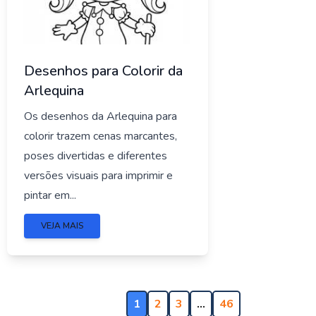
Desenhos para Colorir da
Arlequina
Os desenhos da Arlequina para
colorir trazem cenas marcantes,
poses divertidas e diferentes
versões visuais para imprimir e
pintar em...
VEJA MAIS
1
2
3
…
46