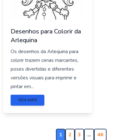
Desenhos para Colorir da
Arlequina
Os desenhos da Arlequina para
colorir trazem cenas marcantes,
poses divertidas e diferentes
versões visuais para imprimir e
pintar em...
VEJA MAIS
1
2
3
…
46