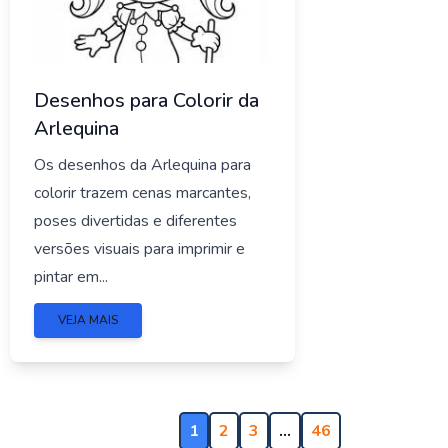
Desenhos para Colorir da
Arlequina
Os desenhos da Arlequina para
colorir trazem cenas marcantes,
poses divertidas e diferentes
versões visuais para imprimir e
pintar em...
VEJA MAIS
1
2
3
…
46