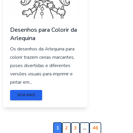
Desenhos para Colorir da
Arlequina
Os desenhos da Arlequina para
colorir trazem cenas marcantes,
poses divertidas e diferentes
versões visuais para imprimir e
pintar em...
VEJA MAIS
1
2
3
…
46