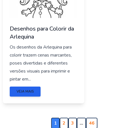
Desenhos para Colorir da
Arlequina
Os desenhos da Arlequina para
colorir trazem cenas marcantes,
poses divertidas e diferentes
versões visuais para imprimir e
pintar em...
VEJA MAIS
1
2
3
…
46