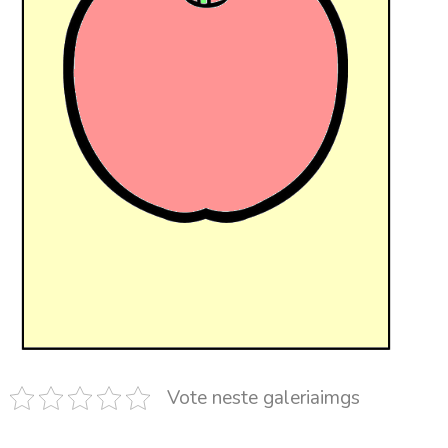
Vote neste galeriaimgs