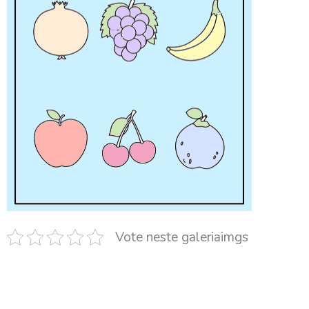
Vote neste galeriaimgs