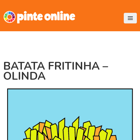
Skip
to
content
BATATA FRITINHA –
OLINDA