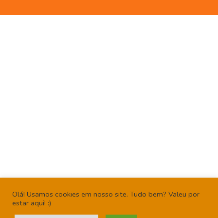
Olá! Usamos cookies em nosso site. Tudo bem? Valeu por
estar aqui! :)