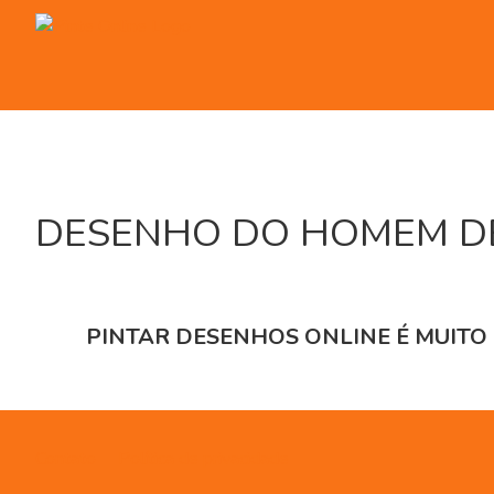
Skip
to
content
DESENHO DO HOMEM DE
PINTAR DESENHOS ONLINE É MUITO 
Contato
Política de privacidade