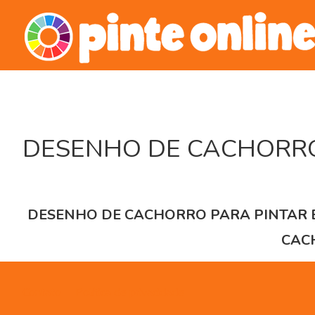
Skip
to
content
DESENHO DE CACHORRO
DESENHO DE CACHORRO PARA PINTAR E 
CACH
Contato
Política de privacidade