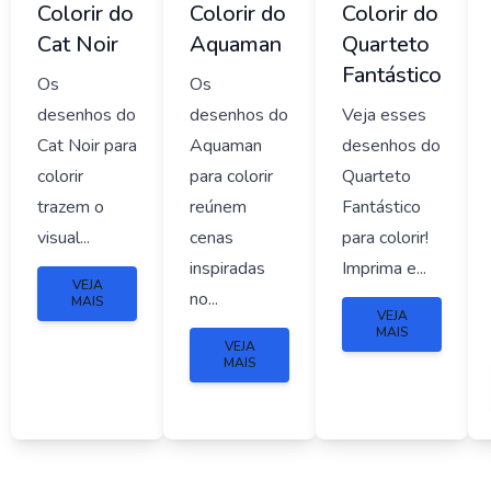
Colorir do
Colorir do
Colorir do
Cat Noir
Aquaman
Quarteto
Fantástico
Os
Os
desenhos do
desenhos do
Veja esses
Cat Noir para
Aquaman
desenhos do
colorir
para colorir
Quarteto
trazem o
reúnem
Fantástico
visual...
cenas
para colorir!
inspiradas
Imprima e...
VEJA
no...
MAIS
VEJA
MAIS
VEJA
MAIS