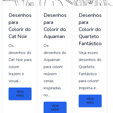
Desenhos
Desenhos
Desenhos
para
para
para
Colorir do
Colorir do
Colorir do
Cat Noir
Aquaman
Quarteto
Fantástico
Os
Os
desenhos do
desenhos do
Veja esses
Cat Noir para
Aquaman
desenhos do
colorir
para colorir
Quarteto
trazem o
reúnem
Fantástico
visual...
cenas
para colorir!
inspiradas
Imprima e...
VEJA
no...
MAIS
VEJA
MAIS
VEJA
MAIS