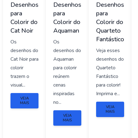
Desenhos
Desenhos
Desenhos
para
para
para
Colorir do
Colorir do
Colorir do
Cat Noir
Aquaman
Quarteto
Fantástico
Os
Os
desenhos do
desenhos do
Veja esses
Cat Noir para
Aquaman
desenhos do
colorir
para colorir
Quarteto
trazem o
reúnem
Fantástico
visual...
cenas
para colorir!
inspiradas
Imprima e...
VEJA
no...
MAIS
VEJA
MAIS
VEJA
MAIS