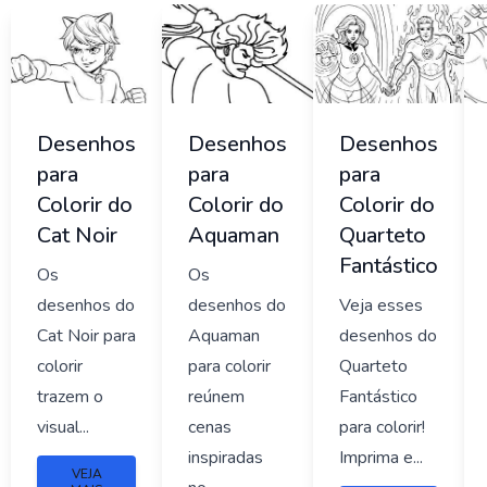
Desenhos
Desenhos
Desenhos
para
para
para
Colorir do
Colorir do
Colorir do
Cat Noir
Aquaman
Quarteto
Fantástico
Os
Os
desenhos do
desenhos do
Veja esses
Cat Noir para
Aquaman
desenhos do
colorir
para colorir
Quarteto
trazem o
reúnem
Fantástico
visual...
cenas
para colorir!
inspiradas
Imprima e...
VEJA