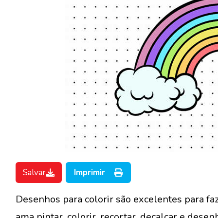
Salvar
Imprimir
Desenhos para colorir são excelentes para faz
ama pintar, colorir, recortar, decalcar e desen