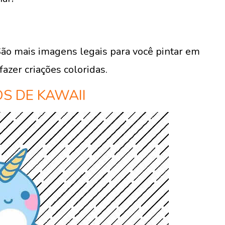
ão mais imagens legais para você pintar em
fazer criações coloridas.
S DE KAWAII