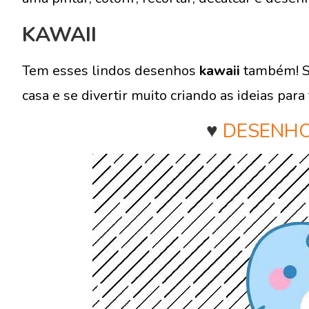
KAWAII
Tem esses lindos desenhos
kawaii
também! S
casa e se divertir muito criando as ideias para 
♥
DESENHO