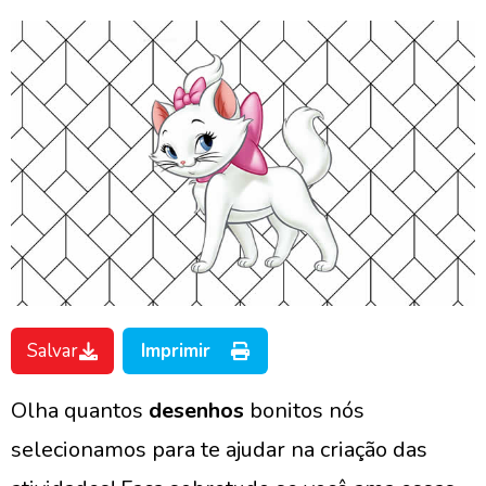
Salvar
Imprimir
Olha quantos
desenhos
bonitos nós
selecionamos para te ajudar na criação das